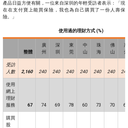
產品日益方便有關，一位來自深圳的年輕受訪者表示：「現
在在支付寶上能買保險，我也為自己購買了一份人壽保
險。」
使用過的理財方式
(%)
廣
深
東
中
珠
佛
整體
州
圳
莞
山
海
山
受訪
人數
2,160
240
240
240
240
240
240
24
使用
網上
理財
服務
67
74
69
78
60
73
70
6
購買
股