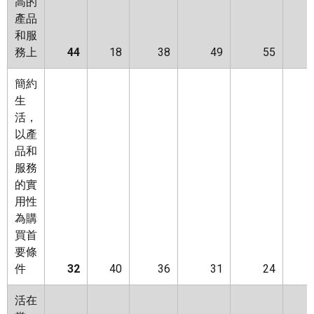
高的
產品
和服
務上
44
18
38
49
55
簡約
生
活，
以產
品和
服務
的實
用性
為購
買首
要條
件
32
40
36
31
24
活在