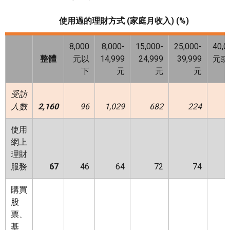
使用過的理財方式
(家庭月收入) (%)
8,000
8,000-
15,000-
25,000-
40,0
整體
元以
14,999
24,999
39,999
元或
下
元
元
元
受訪
人數
2,160
96
1,029
682
224
1
使用
網上
理財
服務
67
46
64
72
74
購買
股
票、
基