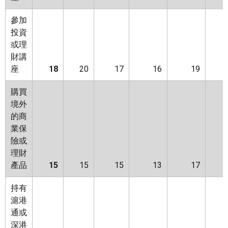
參加
投資
或理
財講
座
18
20
17
16
19
購買
境外
的商
業保
險或
理財
產品
15
15
15
13
17
持有
滬港
通或
深港