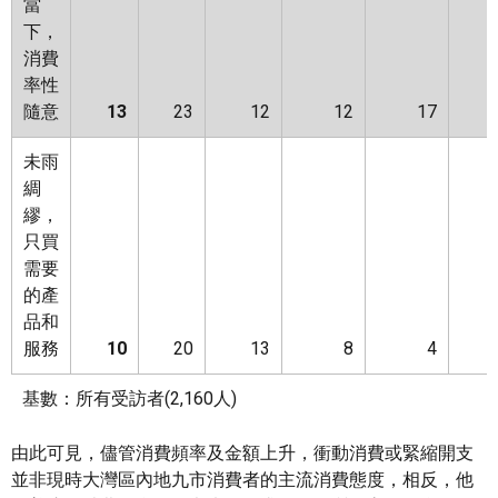
當
下，
消費
率性
隨意
13
23
12
12
17
未雨
綢
繆，
只買
需要
的產
品和
服務
10
20
13
8
4
基數：所有受訪者(2,160人)
由此可見，儘管消費頻率及金額上升，衝動消費或緊縮開支
並非現時大灣區內地九市消費者的主流消費態度，相反，他