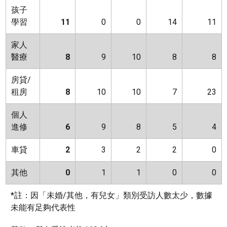
孩子
學習
11
0
0
14
11
家人
醫療
8
9
10
8
8
房貸/
租房
8
10
10
7
23
個人
進修
6
9
8
5
4
車貸
2
3
2
2
0
其他
0
1
1
0
0
*註：因「未婚/其他，有兒女」類別受訪人數太少，數據
未能有足夠代表性