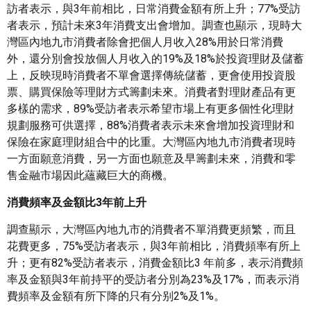
訪者表示，與3年前相比，日常消費金額有所上升；77%受訪
者表示，預計未來3年消費支出會增加。調查也顯示，現時大
灣區內地九市消費者除會把個人月收入28%用於日常消費
外，還分別會投放個人月收入的19%及18%於投資理財及儲蓄
上，反映現時消費者不單會選擇傳統儲蓄，更會使用投資股
票、購買保險等理財方式籌劃未來。消費者對理財產品有更
多樣的需求，89%受訪者表示希望市場上有更多個性化理財
規劃服務可供選擇，88%消費者表示未來會增加投資理財和
保險在家庭理財組合中的比重。大灣區內地九市消費者現時
一方面願意消費，另一方面也願意及早籌劃未來，消費和零
售金融市場因此蘊藏巨大的商機。
消費頻率及金額比
3年前上升
調查顯示，大灣區內地九市的消費者不單消費更頻繁，而且
花費更多，75%受訪者表示，與3年前相比，消費頻率有所上
升；更有82%受訪者表示，消費金額比3 年前多，表示消費頻
率及金額與3年前持平的受訪者分別為23%及17%，而表示消
費頻率及金額有所下降的只有分别2%及1%。