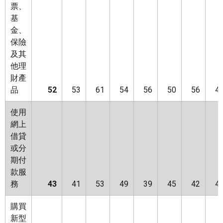
票、
基
金、
保險
及其
他理
財產
品
52
53
61
54
56
50
56
4
使用
網上
借貸
或分
期付
款服
務
43
41
53
49
39
45
42
4
購買
新型