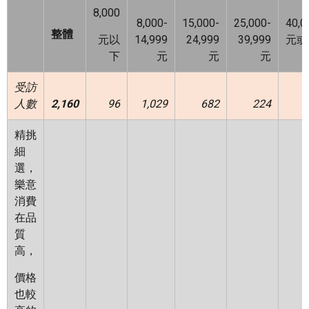
8,000
8,000-
15,000-
25,000-
40,0
整體
元以
14,999
24,999
39,999
元或
下
元
元
元
受訪
人數
2,160
96
1,029
682
224
1
精挑
細
選，
樂意
消費
在品
質
高，
價格
也較