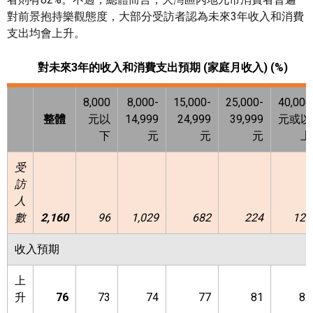
對前景抱持樂觀態度，大部分受訪者認為未來3年收入和消費
支出均會上升。
對未來
3年的收入和消費支出預期 (家庭月收入) (%)
8,000
8,000-
15,000-
25,000-
40,000
整體
元以
14,999
24,999
39,999
元或以
下
元
元
元
上
受
訪
人
數
2,160
96
1,029
682
224
129
收入預期
上
升
76
73
74
77
81
82