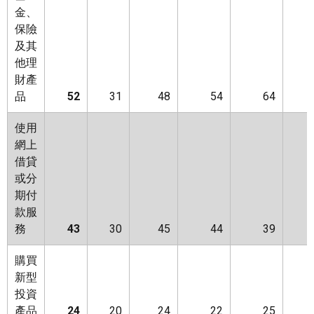
金、
保險
及其
他理
財產
品
52
31
48
54
64
使用
網上
借貸
或分
期付
款服
務
43
30
45
44
39
購買
新型
投資
產品
24
20
24
22
25