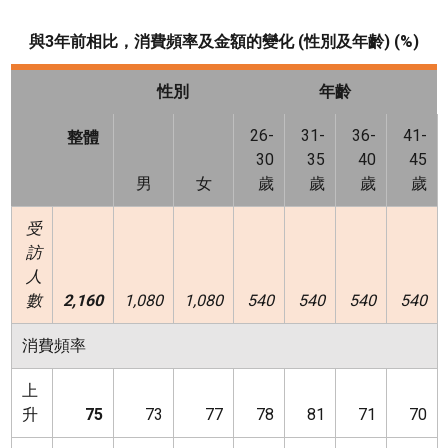
與
3年前相比，消費頻率及金額的變化 (性別及年齡) (%)
性別
年齡
26-
31-
36-
41-
整體
30
35
40
45
男
女
歲
歲
歲
歲
受
訪
人
數
2,160
1,080
1,080
540
540
540
540
消費頻率
上
升
75
73
77
78
81
71
70