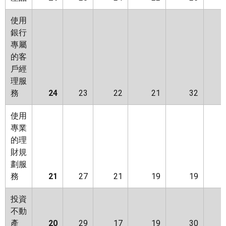
使用
銀行
專屬
的客
戶經
理服
務
24
23
22
21
32
使用
專業
的理
財規
劃服
務
21
27
21
19
19
投資
不動
產
20
29
17
19
30